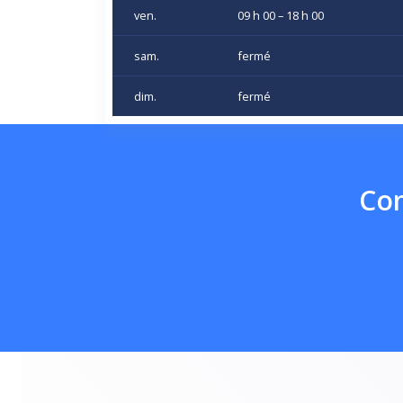
ven.
09 h 00 – 18 h 00
sam.
fermé
dim.
fermé
Con