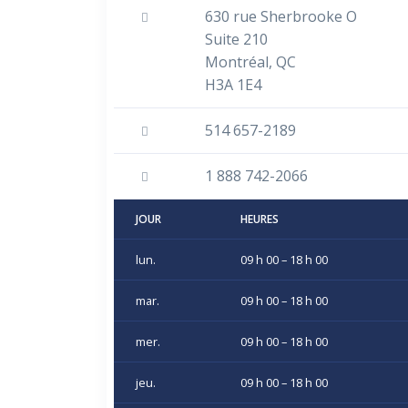
630 rue Sherbrooke O
Suite 210
Montréal, QC
H3A 1E4
514 657-2189
1 888 742-2066
JOUR
HEURES
lun.
09 h 00 – 18 h 00
mar.
09 h 00 – 18 h 00
mer.
09 h 00 – 18 h 00
jeu.
09 h 00 – 18 h 00